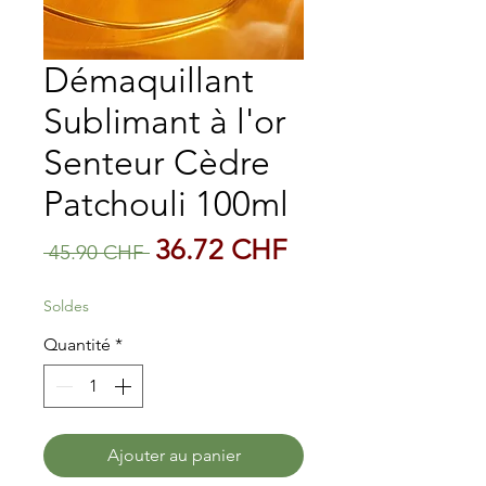
Démaquillant
Sublimant à l'or
Senteur Cèdre
Patchouli 100ml
Prix
Prix
36.72 CHF
 45.90 CHF 
original
promotionnel
Soldes
Quantité
*
Ajouter au panier