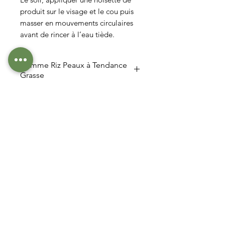
produit sur le visage et le cou puis
masser en mouvements circulaires
avant de rincer à l’eau tiède.
Gamme Riz Peaux à Tendance
Grasse
Je réserve
Menu
Adresse
Avenue de la Gare 13
1964 Conthey
Pour me contacter, veuillez remplir le