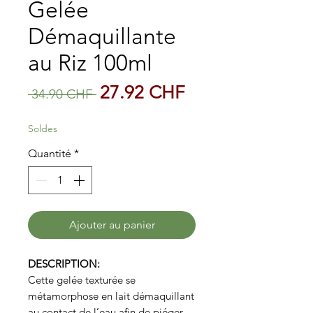
Gelée
Démaquillante
au Riz 100ml
Prix
Prix
27.92 CHF
 34.90 CHF 
original
promotionnel
Soldes
Quantité
*
Ajouter au panier
DESCRIPTION:
Cette gelée texturée se
métamorphose en lait démaquillant
au contact de l’eau afin de piéger