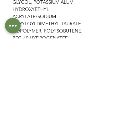
GLYCOL, POTASSIUM ALUM,
HYDROXYETHYL
ACRYLATE/SODIUM
ACRYLOYLDIMETHYL TAURATE
COPOLYMER, POLYISOBUTENE,
PEG-40 HYDROGENATED
CASTOR OIL,
PHENOXYETHANOL, PARFUM
(FRAGRANCE),
ETHYLHEXYLGLYCERIN, PEG-7
TRIMETHYLOLPROPANE
COCONUT ETHER, SORBITAN
ISOSTEARATE, LIMONENE,
LINALOOL,
HYDROXYCITRONELLAL, CITRAL,
TOCOPHEROL
La liste des ingrédients peut être
sujette à des variations, nous vous
conseillons de toujours vérifier la