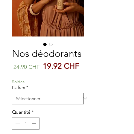
Nos déodorants
Prix
Prix
19.92 CHF
 24.90 CHF 
original
promotionnel
Soldes
Parfum
*
Quantité
*