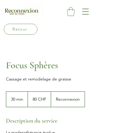
Retour
Focus Sphères
Cassage et remodelage de graisse
80
francs
30 min
3
80 CHF
Reconnexion
suisses
0
m
i
Description du service
n
La maderothérapie évolue…