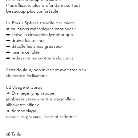
Plus efficace, plus profonde et surtout
beaucoup plus confortable.
Le Focus Sphere travaille par micro-
stimulations mécaniques continues :
➡️ active la circulation lymphatique
➡️ draine les toxines
➡️ décolle les amas graisseux
➡️ lisse la cellulite
➡️ redessine les contours du corps
Sans douleur, non invasif et avec très peu
de contre-indications.
💆‍♀️ Visage & Corps
🔹 Drainage lymphatique
jambes légères – ventre dégonflé –
silhouette affinée
🔹 Remodelage
casser les graisses, lisser et raffermir
💰 Tarifs