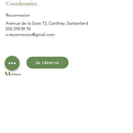
Coordonnées
Reconnexion
Avenue de la Gare 13, Conthey, Switzerland
076 378 09 70
s.reconnexion@gmail.com
Je réserve
Menu
Adresse
Avenue de la Gare 13
1964 Conthey
Pour me contacter, veuillez remplir le
formulaire de contact ou m'appeler
directement au
076 378 09 70