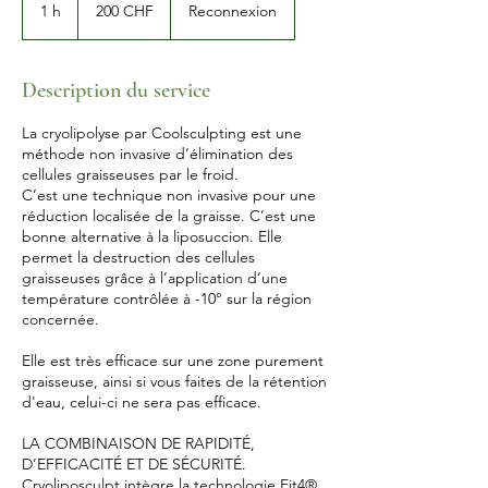
francs
1 h
1
200 CHF
Reconnexion
suisses
Description du service
La cryolipolyse par Coolsculpting est une
méthode non invasive d’élimination des
cellules graisseuses par le froid.
C’est une technique non invasive pour une
réduction localisée de la graisse. C’est une
bonne alternative à la liposuccion. Elle
permet la destruction des cellules
graisseuses grâce à l’application d’une
température contrôlée à -10° sur la région
concernée.
Elle est très efficace sur une zone purement
graisseuse, ainsi si vous faites de la rétention
d'eau, celui-ci ne sera pas efficace.
LA COMBINAISON DE RAPIDITÉ,
D’EFFICACITÉ ET DE SÉCURITÉ.
Cryoliposculpt intègre la technologie Fit4®