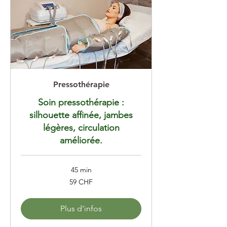
Pressothérapie
Soin pressothérapie :
silhouette affinée, jambes
légères, circulation
améliorée.
45 min
59
59 CHF
francs
suisses
Plus d'infos