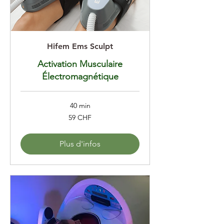
Hifem Ems Sculpt
Activation Musculaire
Électromagnétique
40 min
59
59 CHF
francs
suisses
Plus d'infos