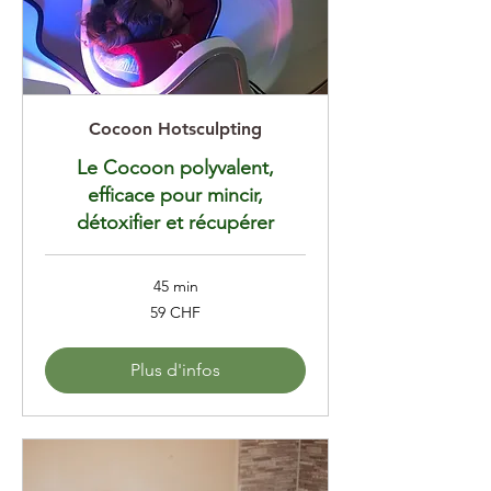
Cocoon Hotsculpting
Le Cocoon polyvalent,
efficace pour mincir,
détoxifier et récupérer
45 min
59
59 CHF
francs
suisses
Plus d'infos