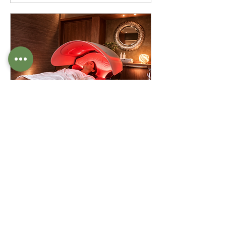
Hydromassage
Massage par jets d’eau
chauffés pour une détente
musculaire intense
45 min
59
59 CHF
francs
suisses