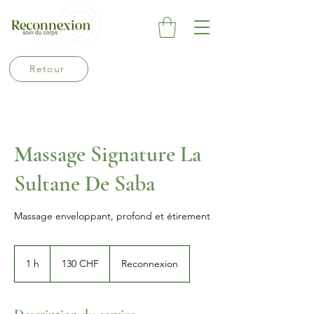
Retour
Massage Signature La
Sultane De Saba
Massage enveloppant, profond et étirement
130
francs
1 h
1
130 CHF
Reconnexion
suisses