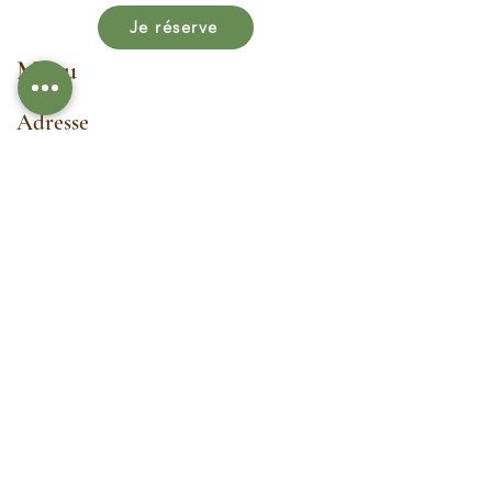
Je réserve
Menu
Adresse
Avenue de la Gare 13
1964 Conthey
Pour me contacter, veuillez remplir le
formulaire de contact ou m'appeler
directement au
076 378 09 70
Horaires
Lundi
8h30 - 20h
Mardi
8h30 - 20h
Mercredi
8h30 - 20h
Jeudi
8h30 - 20h