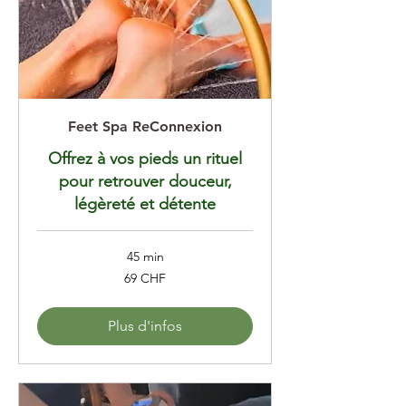
Feet Spa ReConnexion
Offrez à vos pieds un rituel
pour retrouver douceur,
légèreté et détente
45 min
69
69 CHF
francs
suisses
Plus d'infos